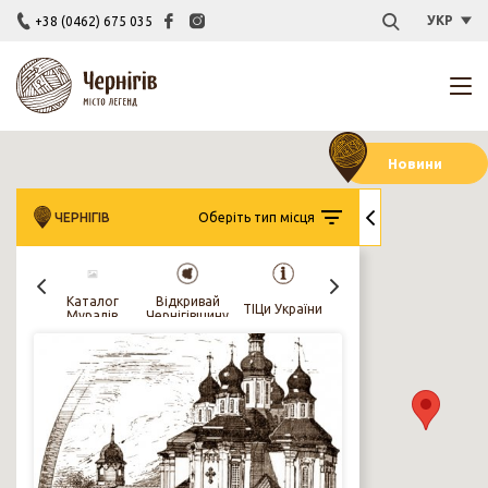
УКР
+38 (0462) 675 035
Новини
ЧЕРНІГІВ
Оберіть тип місця
Чернігів у
Каталог
Відкривай
Закла
ТІЦи України
об’єктиві
Муралів
Чернігівщину
культу
поколінь