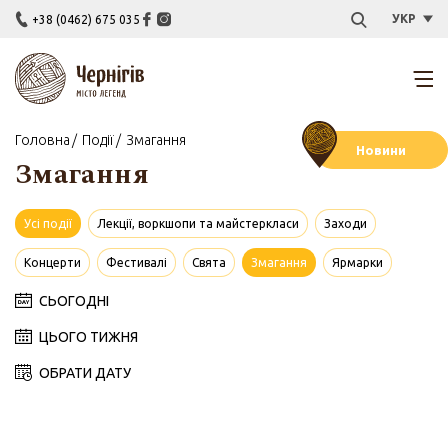
УКР
+38 (0462) 675 035
Головна
Події
Змагання
Новини
Змагання
Усі події
Лекції, воркшопи та майстеркласи
Заходи
Концерти
Фестивалі
Свята
Змагання
Ярмарки
СЬОГОДНІ
ЦЬОГО ТИЖНЯ
ОБРАТИ ДАТУ