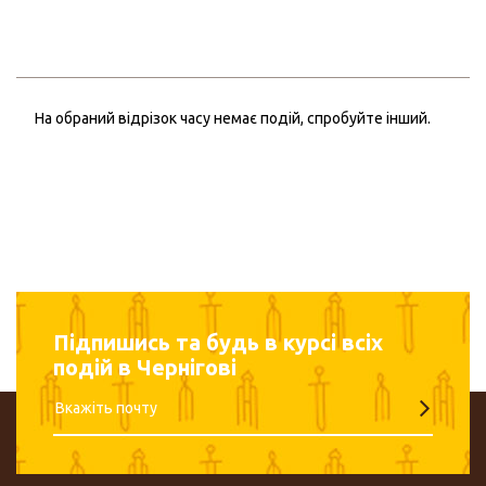
На обраний відрізок часу немає подій, спробуйте інший.
Підпишись та будь в курсі всіх
подій в Чернігові