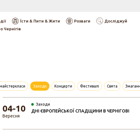
дії
Їсти & Пити & Жити
Розваги
Досліджуй
о Чернігів
 майстеркласи
Заходи
Концерти
Фестивалі
Свята
Змаган
Заходи
04-10
ДНІ ЄВРОПЕЙСЬКОЇ СПАДЩИНИ В ЧЕРНІГОВІ
Вересня