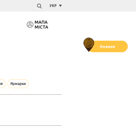
УКР
МАПА
МІСТА
Новини
ня
Ярмарки