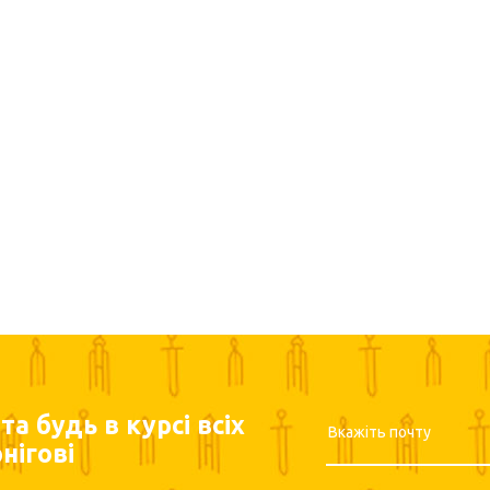
а будь в курсі всіх
нігові