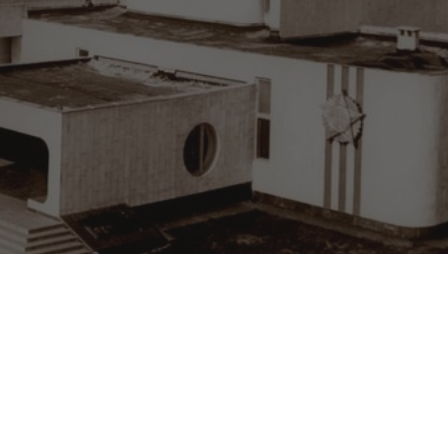
Чернігів у
об’єктиві
поколінь