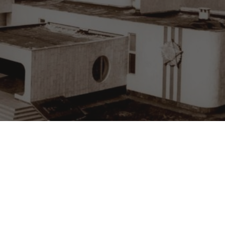
Чернігів у
об’єктиві
поколінь