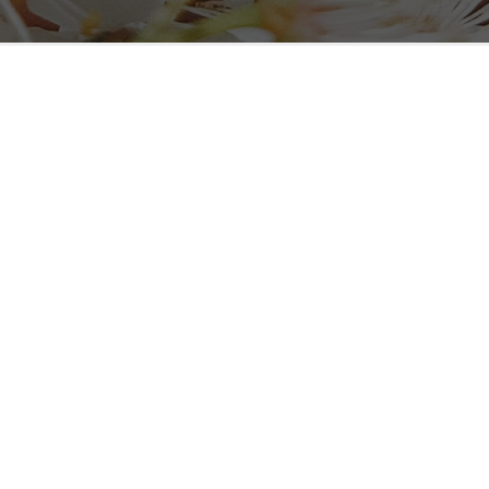
АДРЕСА
просп. Миру, 49А
ЧАС ПРОВЕДЕННЯ
Пн-Нд: 06:30-01:00
Без перерви та вихідних
САЙТ
Instagram: @coffee__boss
Coffee Boss - смаком і посмішкою роблять день кращим! В
основі концепції Coffee Boss - якісна кава за доступними
цінами.