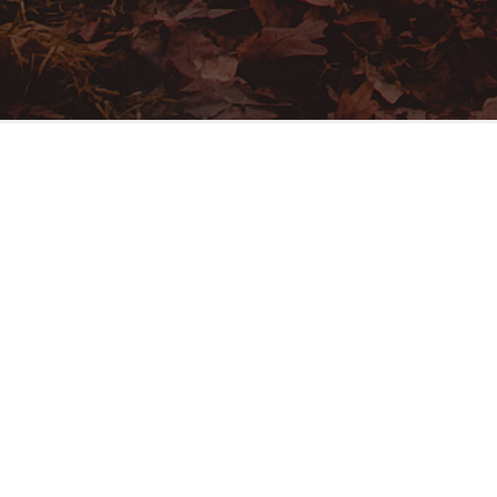
АДРЕСА
просп. Миру, 13
Історія споруди починається з готелю – готелю
Бадаєва, яка була зведена 1912 року на його
кошти. У книзі «Чернігів – подорож на сто років
назад» історик Володимир Руденок називає його
Олександрійським готелем. Готель мав ресторацію
з професійними кухарами, ванну, електричне
освітлення і телефон. Згодом, до південної стіни
готелю, прибудували ще одну споруду з еркером