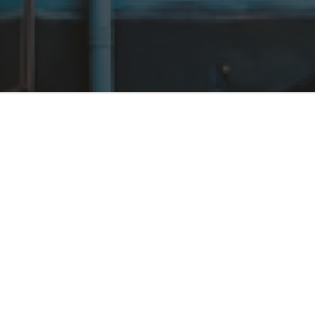
АДРЕСА
біля Річпорту
Мурал