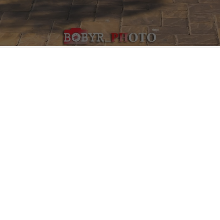
АДРЕСА
просп. Миру, 34-36
Сьогодні центральний бульвар з фонтанами – це сучасний
просторий парк. Щовечора, а особливо у вихідні та святкові
дні, він оживає: молодь влаштовує імпровізовані міні-
концерти, батьки з дітьми грають поруч, бавлячись у воді
пішохідного фонтанчику, неспішно прогулюються літні люди
та закохані пари…
Тут часто з’являються тематичні виставки і лавки народних
майстрів, митці малюють та продають власні картини, вуличні
музики створюють атмосферу святкової романтики.
І хоча з обох боків бульвар оточений головною вулицею міста
– проспектом Миру – йому все одно вдається залишатися