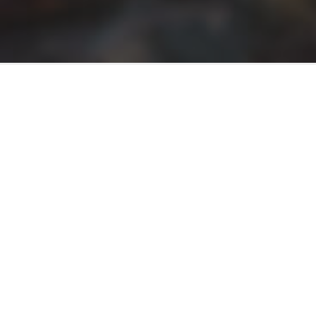
АДРЕСА
Закарпатська обл., м. Ужгород, пл. Кирила і
Мефодія, 5
ЧАС ПРОВЕДЕННЯ
Цілодобово протягом всього року
САЙТ
www.intur-zak.com
ТЕЛЕФОНИ
031 267 13 70
099 305 33 00