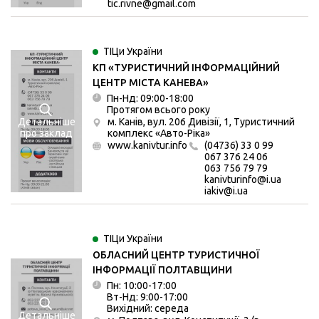
tic.rivne@gmail.com
ТІЦи України
КП «ТУРИСТИЧНИЙ ІНФОРМАЦІЙНИЙ
ЦЕНТР МІСТА КАНЕВА»
Пн-Нд: 09:00-18:00
Протягом всього року
м. Канів, вул. 206 Дивізії, 1, Туристичний
Детальніше
комплекс «Авто-Ріка»
про заклад
www.kanivtur.info
(04736) 33 0 99
067 376 24 06
063 756 79 79
kanivturinfo@i.ua
iakiv@i.ua
ТІЦи України
ОБЛАСНИЙ ЦЕНТР ТУРИСТИЧНОЇ
ІНФОРМАЦІЇ ПОЛТАВЩИНИ
Пн: 10:00-17:00
Вт-Нд: 9:00-17:00
Вихідний: середа
Детальніше