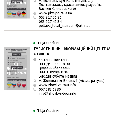
м. Полтава, вул. Конституції, 2 (в
про заклад
Полтавському краєзнавчому музеї ім.
Василя Кричевського)
www.pkm.poltava.ua
053 227 06 26
053 227 42 34
poltava_local_museum@ukr.net
ТІЦи України
ТУРИСТИЧНИЙ ІНФОРМАЦІЙНИЙ ЦЕНТР М.
ЖОВКВА
Квітень–жовтень:
Пн-Нд: 09:00-18:00
Грудень–березень:
Детальніше
Пн-Пт: 09:00-18:00
про заклад
Вихідні: субота, неділя
м. Жовква, пл. Вічева, 1 (міська ратуша)
www.zhovkva-tour.info
067 583 6780
info@zhovkva-tour.info
ТІЦи України