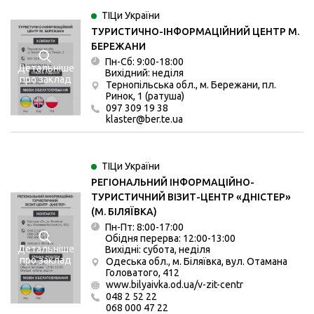
ТІЦи України
ТУРИСТИЧНО-ІНФОРМАЦІЙНИЙ ЦЕНТР М.
БЕРЕЖАНИ
Пн-Сб: 9:00-18:00
Детальніше
Вихідний: неділя
про заклад
Тернопільська обл., м. Бережани, пл.
Ринок, 1 (ратуша)
097 309 19 38
klaster@ber.te.ua
ТІЦи України
РЕГІОНАЛЬНИЙ ІНФОРМАЦІЙНО-
ТУРИСТИЧНИЙ ВІЗИТ-ЦЕНТР «ДНІСТЕР»
(М. БІЛЯЇВКА)
Пн-Пт: 8:00-17:00
Обідня перерва: 12:00-13:00
Детальніше
Вихідні: субота, неділя
про заклад
Одеська обл., м. Біляївка, вул. Отамана
Головатого, 412
www.bilyaivka.od.ua/v-zit-centr
048 2 52 22
068 000 47 22