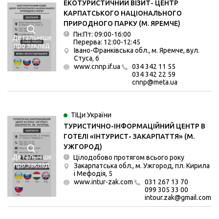
ЕКОТУРИСТИЧНИЙ ВІЗИТ- ЦЕНТР
КАРПАТСЬКОГО НАЦІОНАЛЬНОГО
ПРИРОДНОГО ПАРКУ (М. ЯРЕМЧЕ)
Пн:Пт: 09:00-16:00
Детальніше
Перерва: 12:00-12:45
про заклад
Івано-Франківська обл., м. Яремче, вул.
Стуса, 6
www.cnnp.if.ua
034 342 11 55
034 342 22 59
cnnp@meta.ua
ТІЦи України
ТУРИСТИЧНО-ІНФОРМАЦІЙНИЙ ЦЕНТР В
ГОТЕЛІ «ІНТУРИСТ- ЗАКАРПАТТЯ» (М.
УЖГОРОД)
Детальніше
Цілодобово протягом всього року
про заклад
Закарпатська обл., м. Ужгород, пл. Кирила
і Мефодія, 5
www.intur-zak.com
031 267 13 70
099 305 33 00
intour.zak@gmail.com