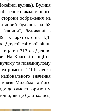
Шосейної вулиць). Вулиця
обласного академічного
ї сторони зображення на
итловий будинок на 63
„Тканини“, збудований в
9 р. архітекторів І.Д.
с Другої світової війни
-ти річчі XIX
ст. Далі по
ви. На Красній площі не
минулому та позаминулому
театр імені Т.Г.Шевченка
 національного значення
о князя Михайла та його
аду до самого горизонту
идно, як це було колись,