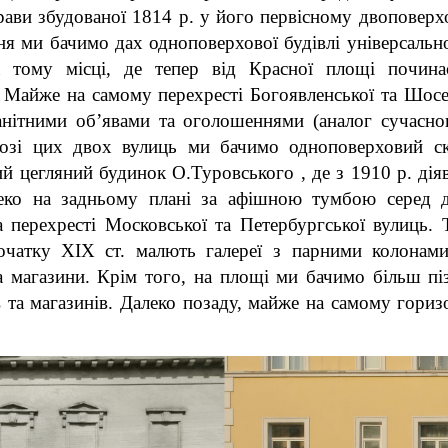
рави збудованої 1814 р. у його первісному двоповерх
я ми бачимо дах одноповерхової будівлі універсальн
 тому місці, де тепер від Красної площі почина
. Майже на самому перехресті Богоявленської та Шосе
анітними об’
явами та оголошеннями (аналог сучасно
 розі цих двох вулиць ми бачимо одноповерховий ск
й цегляний будинок О.Туровського , де з 1910 р. дія
леко на задньому плані за афішною тумбою серед 
а перехресті Московської та Петербургської вулиць. 
початку
XIX
ст. малють галереї з парними колонам
а магазини. Крім того, на площі ми бачимо більш піз
 та магазинів. Далеко позаду, майже на самому гориз