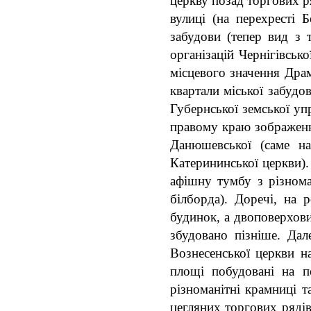
церкву позад торгових р
вулиці (на перехресті Б
забудови (тепер вид з 
організацій Чернігівськ
місцевого значення Драм
квартали міської забудо
Губернської земської уп
правому краю зображенн
Данюшевської (саме на
Катерининської церкви)
афішну тумбу з різном
білборда). Доречі, на
будинок, а двоповерхови
збудовано пізніше. Да
Вознесенської церкви н
площі побудовані на 
різноманітні крамниці т
цегляних торгових рядів