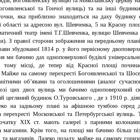
ядів, Богоявленську вулицю та Миколаївську церкву на 
огоявленської та Гончої вулиць) та на інші будинки
точки, яка приблизно знаходиться на даху будинку 
ої області за адресою вул. Шевченка, 5 на Красну пло
атичний театр імені Т.Г.Шевченка, вулицю Шевченка т
ви). З правої сторони зображення на передньому пла
рави збудованої 1814 р. у його первісному двоповерх
я ми бачимо дах одноповерхової будівлі універсальн
 тому місці, де тепер від Красної площі почина
. Майже на самому перехресті Богоявленської та Шосе
анітними об’
явами та оголошеннями (аналог сучасно
 розі цих двох вулиць ми бачимо одноповерховий ск
й цегляний будинок О.Туровського , де з 1910 р. дія
леко на задньому плані за афішною тумбою серед 
а перехресті Московської та Петербургської вулиць. 
початку
XIX
ст. мають галереї з парними колонам
а магазини. Крім того, на площі ми бачимо більш піз
 та магазинів. Далеко позаду, майже на самому гориз