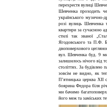
перехрестя вулиці Шевче
Шевченка проходить че
українського музично-д
розі вулиць Шевченка
квартири за сучасною а
стилі так званої „Ста
Ягодовського та П.Ф. Б
двоповерхового цегляно
вул. Шевченка буд. 9 м
залишилось нічого від т
століттях. За будівлею 
зовсім не видно, як те
П’ятницька церква
XII
боярина Федора біля рі
ми бачимо багатоповерхо
його меж та заміських те