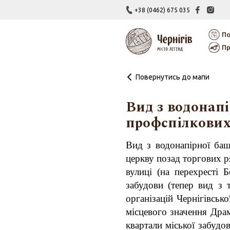
+38 (0462) 675 035
По
Пр
Повернутись до мапи
Вид з водонапі
профспілкових 
Вид з водонапірної ба
церкву позад торгових р
вулиці (на перехресті Б
забудови (тепер вид з 
організацій Чернігівськ
місцевого значення Драм
квартали міської забудо