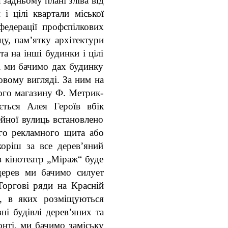
задньому плані зліва від
 і цілі квартали міської
федерації профспілкових
щу, пам’ятку архітектури
а на інші будинки і цілі
ні ми бачимо дах будинку
овому вигляді. За ним на
ого магазину Ф. Метрик-
ється Алея Героїв вбік
йної вулиць встановлено
го рекламного щита або
оріш за все дерев’яний
в кінотеатр „Міраж“ буде
дерев ми бачимо силует
Торгові ряди на Красній
и, в яких розміщуються
ні будівлі дерев’яних та
онті, ми бачимо заміську