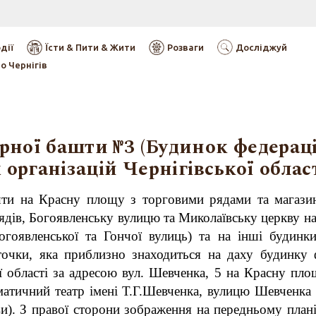
дії
Їсти & Пити & Жити
Розваги
Досліджуй
о Чернігів
рної башти №3 (Будинок федераці
організацій Чернігівської област
шти на Красну площу з торговими рядами та магазин
ядів, Богоявленську вулицю та Миколаївську церкву на 
огоявленської та Гончої вулиць) та на інші будинки
точки, яка приблизно знаходиться на даху будинку 
ої області за адресою вул. Шевченка, 5 на Красну пло
атичний театр імені Т.Г.Шевченка, вулицю Шевченка т
ви). З правої сторони зображення на передньому пла