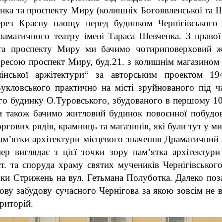
нка та проспекту Миру (колишніх Богоявленської та 
рез Красну площу перед будинком Чернігівського 
раматичного театру імені Тараса Шевченка. З право
 та проспекту Миру ми бачимо чотириповерховий ж
дресою проспект Миру, буд.21. з колишнім магазином 
лінської аржітектури“ за авторським проектом 194
укловського практично на місті зруйнованого під ча
го будинку О.Туровського, збудованого в першому 10
и також бачимо житловий будинок повоєнної побудо
оргових рядів, крамниць та магазинів, які були тут у 
пам’ятки архітектури місцевого значення Драматичний 
пер виглядає з цієї точки зору пам’ятка архітектури
ст. та споруда храму святих мучеників Чернігівськог
чки Стрижень на вул. Гетьмана Полуботка. Далеко поз
ву забудову сучасного Чернігова за якою зовсім не в
риторій.