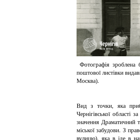
Фотографія зроблена б
поштової листівки вида
Москва).
Вид з точки, яка приб
Чернігівської області з
значення Драматичний те
міської забудови. З пр
вулицю), яка в іде в 