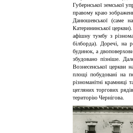
Губернської земської уп
правому краю зображенн
Данюшевської (саме на
Катерининської церкви)
афішну тумбу з різном
білборда). Доречі, на
будинок, а двоповерхови
збудовано пізніше. Да
Вознесенської церкви н
площі побудовані на 
різноманітні крамниці т
цегляних торгових рядів
територію Чернігова.