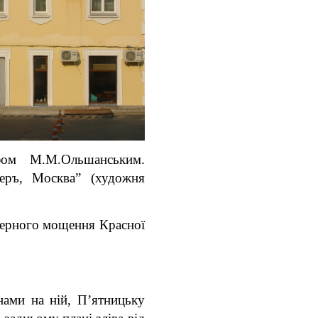
фом М.М.Ольшанським.
еръ, Москва” (художня
нкерного мощення Красної
ами на ній, П’ятницьку