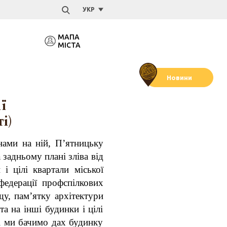
УКР
МАПА
МІСТА
Новини
ї
і)
ами на ній, П’ятницьку
задньому плані зліва від
 і цілі квартали міської
федерації профспілкових
щу, пам’ятку архітектури
а на інші будинки і цілі
ні ми бачимо дах будинку