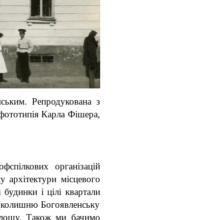
ським. Репродукована з
фототипія Карла Фішера,
фспілкових організацій
ку архітектури місцевого
 будинки і цілі квартали
 (колишню Богоявленську
площу. Також ми бачимо