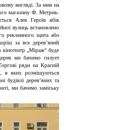
овому вигляді. За ним на
ого магазину Ф. Метрик-
ється Алея Героїв вбік
йної вулиць встановлено
го рекламного щита або
оріш за все дерев’яний
в кінотеатр „Міраж“ буде
дерев ми бачимо силует
Торгові ряди на Красній
и, в яких розміщуються
ні будівлі дерев’яних та
онті, ми бачимо заміську