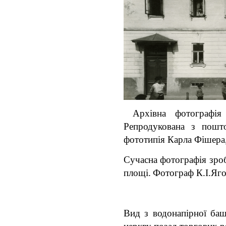
Архівна фотографія 
Репродукована з пошт
фототипія Карла Фішера
Сучасна фотографія зроб
площі.
Фотограф К.І.Яго
Вид з водонапірної ба