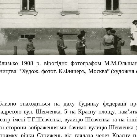
лизько 1908 р. вірогідно фотографом М.М.Ольшан
вництва ‘’Худож. фотот. К.Фишеръ, Москва” (художня 
лизно знаходиться на даху будинку федерації про
а адресою вул. Шевченка, 5 на Красну площу, пам’ят
атр імені Т.Г.Шевченка, вулицю Шевченка та на інші
авої сторони зображення ми бачимо вулицю Шевченка
напрямку річки Стрижень від глядача через Красну 