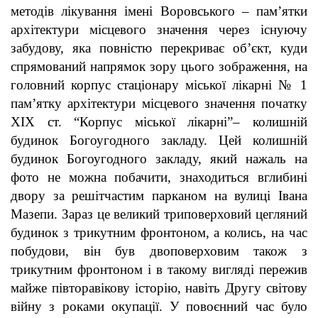
методів лікування імені Воровського – пам’ятки
архітектури місцевого значення через існуючу
забудову, яка повністю перекриває об’єкт, куди
спрямований напрямок зору цього зображення, на
головний корпус стаціонару міської лікарні № 1
пам’ятку архітектури місцевого значення початку
ХІХ ст. “Корпус міської лікарні”– колишній
будинок Богоугодного закладу. Цей колишній
будинок Богоугодного закладу, який нажаль на
фото не можна побачити, знаходиться вглибині
двору за решітчастим парканом на вулиці Івана
Мазепи. Зараз це великий триповерховий цегляний
будинок з трикутним фронтоном, а колись, на час
побудови, він був двоповерховим також з
трикутним фронтоном і в такому вигляді пережив
майже півторавікову історію, навіть Другу світову
війну з роками окупації. У повоєнний час було