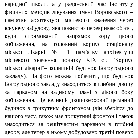
народної школи, а у радянський час Інституту
фізичних методів лікування імені Воровського –
пам’ятки архітектури місцевого значення через
існуючу забудову, яка повністю перекриває об’єкт,
куди спрямований напрямок зору цього
зображення, на головний корпус стаціонару
міської лікарні № 1 пам’ятку архітектури
місцевого значення початку ХІХ ст. “Корпус
міської лікарні”– колишній будинок Богоугодного
закладу). На фото можна побачити, що будинок
Богоугодного закладу знаходиться в глибині двору
за парканом на задньому плані з лівого боку
зображення. Це великий двоповерховий цегляний
будинок з трикутним фронтоном (він зберігся до
нашого часу, також має трикутний фронтон і також
знаходиться за решітчастим парканом в глибині
двору, але тепер в ньому добудовано третій поверх