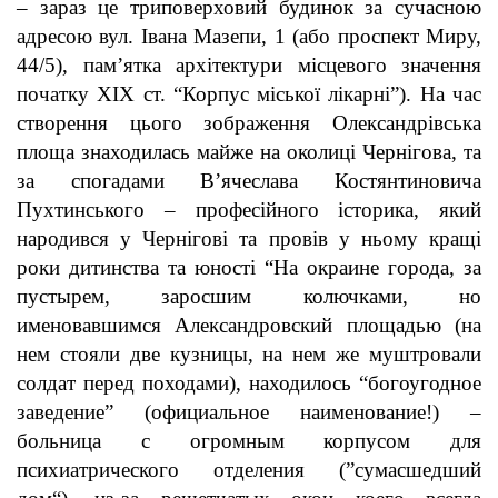
– зараз це триповерховий будинок за сучасною
адресою вул. Івана Мазепи, 1 (або проспект Миру,
44/
5), пам’ятка архітектури місцевого значення
початку ХІХ ст. “Корпус міської лікарні”). На час
створення цього зображення Олександрівська
площа знаходилась майже на околиці Чернігова, та
за спогадами В
’
ячеслава Костянтиновича
Пухтинського – професійного історика, який
народився у Чернігові та провів у ньому кращі
роки дитинства та юності
“На окраине города, за
пустырем, заросшим колючками, но
именовавшимся Александровский площадью (на
нем стояли две кузницы, на нем же муштровали
солдат перед походами), находилось “богоугодное
заведение” (официальное наименование!) –
больница с огромным корпусом для
психиатрического отделения (”сумасшедший