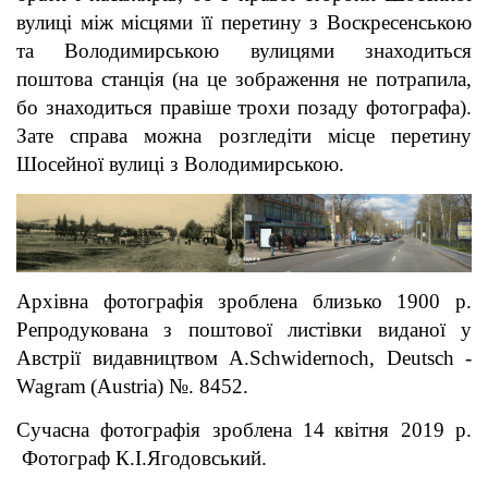
вулиці між місцями її перетину з Воскресенською
та Володимирською вулицями знаходиться
поштова станція (на це зображення не потрапила,
бо знаходиться правіше трохи позаду фотографа).
Зате справа можна розгледіти місце перетину
Шосейної вулиці з Володимирською.
Архівна фотографія зроблена близько 1900 р.
Репродукована з поштової листівки виданої у
Австрії видавництвом A
.
Schwidernoch
,
Deutsch
-
Wagram
(
Austria
) №. 845
2.
Сучасна фотографія зроблена 14
квітня 2019 р.
Фотограф К.І.Ягодовський.