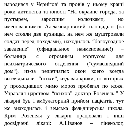
народився у Чернігові та провів у ньому кращі
роки дитинства та юності
“На окраине города, за
пустырем, заросшим колючками, но
именовавшимся Александровский площадью (на
нем стояли две кузницы, на нем же муштровали
солдат перед походами), находилось “богоугодное
заведение” (официальное наименование!) –
больница с огромным корпусом для
психиатрического отделения (”сумасшедший
дом“), из-за решетчатых окон коего всегда
выглядывали “психи”, издавая крики, от которых
у проходивших мимо мороз пробегал по коже.
Управлял царством “психов” доктор Розенель.”
У
лікарні був і амбулаторний прийом пацієнтів, тут
же знаходилась і земська фельдшерська школа.
Крім Розенеля у лікарні працювали і інші
досвідчені лікарі: А.І.Іванов – гінеколог,