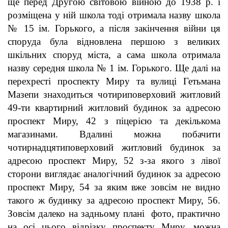
ще перед Другою світовою війною до 1938 р. і
розміщена у ній школа тоді отримала назву школа
№ 15 ім. Горького, а після закінчення війни ця
споруда була відновлена першою з великих
шкільних споруд міста, а сама школа отримала
назву середня школа № 1 ім. Горького. Ще далі на
перехресті проспекту Миру та вулиці Гетьмана
Мазепи знаходиться чотириповерховий житловий
49-ти квартирний житловий будинок за адресою
проспект Миру, 42 з піцерією та декількома
магазинами. Вдалині можна побачити
чотирнадцятиповерховий житловий будинок за
адресою проспект Миру, 52 з-за якого з лівої
сторони виглядає аналогічний будинок за адресою
проспект Миру, 54 за яким вже зовсім не видно
такого ж будинку за адресою проспект Миру, 56.
Зовсім далеко на задньому плані фото, практично
на осі цього відрізку проспекту Миру, можна