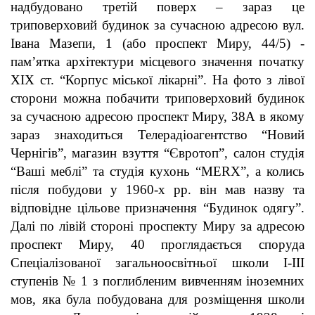
надбудовано третій поверх – зараз це
триповерховий будинок за сучасною адресою вул.
Івана Мазепи, 1 (або проспект Миру, 44/
5) -
пам’ятка архітектури місцевого значення початку
ХІХ ст. “Корпус міської лікарні”. На фото з лівої
сторони можна побачити триповерховий будинок
за сучасною адресою проспект Миру, 38А в якому
зараз знаходиться Телерадіоагентство
“
Новий
Чернігів
”
, магазин взуття
“
Є
вротоп”
, салон студія
“
Ваші меблі
”
та студія кухонь
“
MERX
”
, а колись
після побудови у 1960-х рр. він мав назву та
відповідне цільове призначення
“
Будинок одягу
”.
Далі по лівій стороні проспекту Миру за адресою
проспект Миру, 40 проглядається споруда
Спеціалізованої загальноосвітньої школи І-ІІІ
ступенів № 1 з поглибленим вивченням іноземних
мов, яка була побудована для розміщення школи