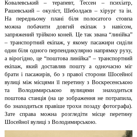
Ковалевський – терапевт, Тессен – психіатр,
Рашевський – окуліст, Шеболдаєв – хірург та ін.
На передньому плані біля полосатого стовпа
можна побачити довгий екіпаж з навісом,
запряжений трійкою коней. Це так звана “линійка”
– транспортний екіпаж, у якому пасажири сиділи
один біля одного перпендикулярно напрямку руху,
а вірогідно, це “поштова линійка” – транспортний
екіпаж, який доставляв пошту а одночасно міг
брати і пасажирів, бо з правої сторони Шосейної
вулиці між місцями її перетину з Воскресенською
та Володимирською вулицями знаходиться
поштова станція (на це зображення не потрапила,
бо знаходиться правіше трохи позаду фотографа).
Зате справа можна розгледіти місце перетину
Шосейної вулиці з Володимирською.