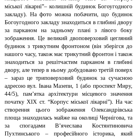
міської лікарні”– колишній будинок Богоугодного
закладу). На фото можна побачити, що будинок
Богоугодного закладу знаходиться в глибині двору
за парканом на задньому плані з лівого боку
зображення. Це великий двоповерховий цегляний
будинок з трикутним фронтоном (він зберігся до
нашого часу, також має трикутний фронтон і також
знаходиться за решітчастим парканом в глибині
двору, але тепер в ньому добудовано третій поверх
– зараз це триповерховий будинок за сучасною
адресою вул. Івана Мазепи, 1 (або проспект Миру,
44/
5), пам’ятка архітектури місцевого значення
початку ХІХ ст. “Корпус міської лікарні”). На час
створення цього зображення Олександрівська
площа знаходилась майже на околиці Чернігова, та
за спогадами В
’
ячеслава Костянтиновича
Пухтинського – професійного історика, який