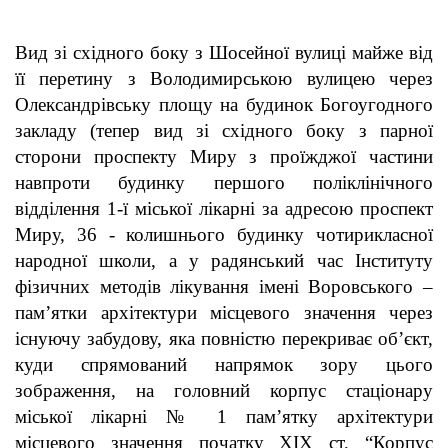
Вид зі східного боку з Шосейної вулиці майже від
її перетину з Володимирською вулицею через
Олександрівську площу на будинок Богоугодного
закладу (тепер вид зі східного боку з парної
сторони проспекту Миру з проїжджої частини
навпроти будинку першого поліклінічного
відділення 1-ї міської лікарні за адресою проспект
Миру, 36 - колишнього будинку чотирикласної
народної школи, а у радянський час Інституту
фізичних методів лікування імені Воровського –
пам’ятки архітектури місцевого значення через
існуючу забудову, яка повністю перекриває об’єкт,
куди спрямований напрямок зору цього
зображення, на головний корпус стаціонару
міської лікарні № 1 пам’ятку архітектури
місцевого значення початку ХІХ ст. “Корпус