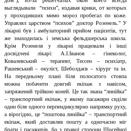
дом“), из-за решетчатых окон коего всегда
выглядывали “психи”, издавая крики, от которых
у проходивших мимо мороз пробегал по коже.
Управлял царством “психов” доктор Розенель.”
У
лікарні був і амбулаторний прийом пацієнтів, тут
же знаходилась і земська фельдшерська школа.
Крім Розенеля у лікарні працювали і інші
досвідчені лікарі: А.І.Іванов – гінеколог,
Ковалевський – терапевт, Тессен – психіатр,
Рашевський – окуліст, Шеболдаєв – хірург та ін.
На передньому плані біля полосатого стовпа
можна побачити довгий екіпаж з навісом,
запряжений трійкою коней. Це так звана “линійка”
– транспортний екіпаж, у якому пасажири сиділи
один біля одного перпендикулярно напрямку руху,
а вірогідно, це “поштова линійка” – транспортний
екіпаж, який доставляв пошту а одночасно міг
брати і пасажирів, бо з правої сторони Шосейної