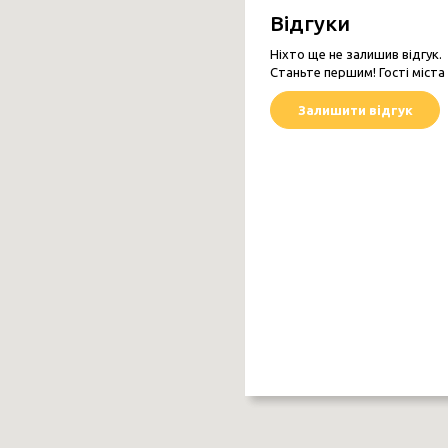
Відгуки
БУДИНОК ГАНЖІ
вул. Боднарука, 29
Ніхто ще не залишив відгук.
Станьте першим! Гості міста
Дерев'яна архітектура
Залишити відгук