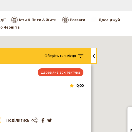
дії
Їсти & Пити & Жити
Розваги
Досліджуй
о Чернігів
Оберіть тип місця
Дерев'яна архітектура
Чернігів у
Заклади
Архітектурні
ТІЦи України
Храми
об’єктиві
у
культури
споруди
поколінь
0,00
Поділитись