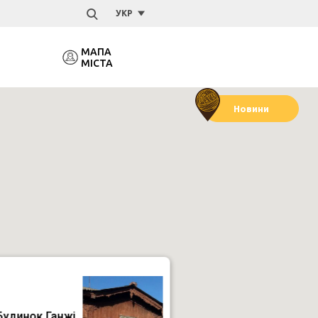
УКР
МАПА
МІСТА
Новини
Пам'ятники
Ресторан,
Парки й
Музеї
Легенди
та пам'ятні
кафе
пляжі
знаки
Будинок Ганжі