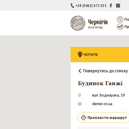
+38 (0462) 675 035
По
Пр
ЧЕРНІГІВ
Повернутись до списку
Каталог
Відкривай
Муралів
Чернігівщин
Будинок Ганжі
вул. Боднарука, 29
demer.cn.ua
Прокласти маршрут