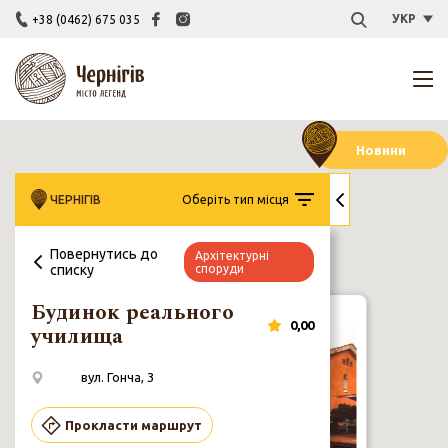
УКР
+38 (0462) 675 035
Новини
ЧЕРНІГІВ
Оберіть тип місця
Повернутись до
Архітектурні
списку
споруди
Чернігів у
Каталог
Відкривай
Закла
ТІЦи України
об’єктиві
Муралів
Чернігівщину
культу
поколінь
Будинок реального
0,00
училища
Будинок
реального
вул. Гонча, 3
училища
вул. Гонча, 3
Прокласти маршрут