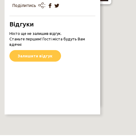
Поділитись
Відгуки
БУДИНОК РЕАЛЬНОГО УЧИЛИЩА
вул. Гонча, 3
Ніхто ще не залишив відгук.
Архітектурні споруди
Станьте першим! Гості міста будуть Вам
вдячні
Залишити відгук