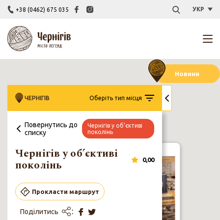
УКР
+38 (0462) 675 035
Новини
ЧЕРНІГІВ
Оберіть тип місця
Повернутись до
Чернігів у об’єктиві
списку
поколінь
Чернігів у
Каталог
Відкривай
Закла
ТІЦи України
об’єктиві
Муралів
Чернігівщину
культу
поколінь
Чернігів у об’єктиві
0,00
поколінь
Чернігів у
об’єктиві
Прокласти маршрут
поколінь
Поділитись