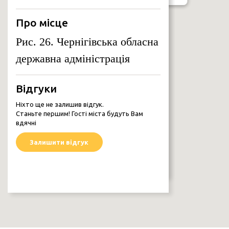
Про місце
Рис. 26. Чернігівська обласна
ЧЕРНІГІВ У ОБ’ЄКТИВІ ПОКОЛІНЬ
Чернігів у об’єктиві поколінь
державна адміністрація
Відгуки
Ніхто ще не залишив відгук.
Станьте першим! Гості міста будуть Вам
вдячні
Залишити відгук