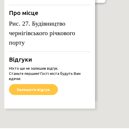
Про місце
Рис. 27. Будівництво
ЧЕРНІГІВ У ОБ’ЄКТИВІ ПОКОЛІНЬ
Чернігів у об’єктиві поколінь
чернігівського річкового
порту
Відгуки
Ніхто ще не залишив відгук.
Станьте першим! Гості міста будуть Вам
вдячні
Залишити відгук