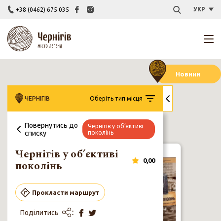
УКР
+38 (0462) 675 035
Новини
ЧЕРНІГІВ
Оберіть тип місця
Повернутись до
Чернігів у об’єктиві
списку
поколінь
Чернігів у
Каталог
Відкривай
Закла
ТІЦи України
об’єктиві
Муралів
Чернігівщину
культу
поколінь
Чернігів у об’єктиві
0,00
поколінь
Чернігів у
об’єктиві
Прокласти маршрут
поколінь
Поділитись