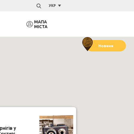
УКР
МАПА
МІСТА
Новини
Пам'ятники
Ресторан,
Парки й
Музеї
Легенди
та пам'ятні
кафе
пляжі
знаки
рнігів у
’єктиві