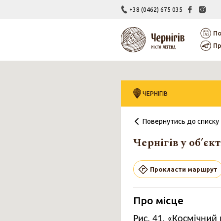
+38 (0462) 675 035
По
Пр
ЧЕРНІГІВ
Повернутись до списку
Каталог
Відкривай
Муралів
Чернігівщин
Чернігів у об’єк
Прокласти маршрут
Про місце
Рис. 41. «Космічний