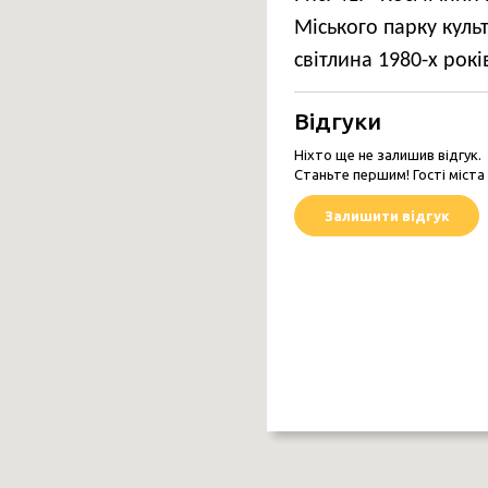
Міського парку культ
ЧЕРНІГІВ У ОБ’ЄКТИВІ
ПОКОЛІНЬ
світлина 1980-х рокі
Чернігів у об’єктиві поколінь
Відгуки
Ніхто ще не залишив відгук.
Станьте першим! Гості міста
Залишити відгук