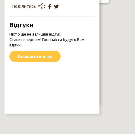
Поділитись
Відгуки
МУРАЛ
вул. Коцюбинського, 54
Ніхто ще не залишив відгук.
Каталог Муралів
Станьте першим! Гості міста будуть Вам
вдячні
Залишити відгук