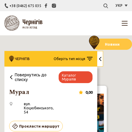
УКР
+38 (0462) 675 035
Новини
ЧЕРНІГІВ
Оберіть тип місця
Повернутись до
Каталог
списку
Муралів
Чернігів у
Каталог
Відкривай
Закла
ТІЦи України
об’єктиві
Муралів
Чернігівщину
культу
поколінь
Мурал
0,00
вул.
Коцюбинського,
Мурал
54
вул. Коцюбинського, 54
Прокласти маршрут