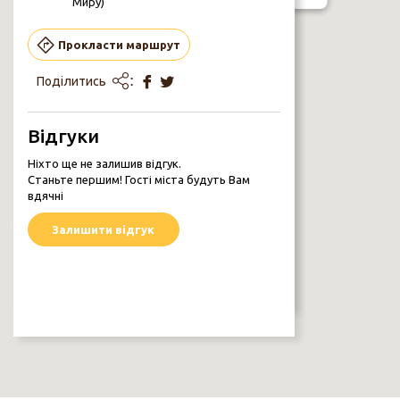
Миру)
Прокласти маршрут
МУРАЛ «ЛИСА»
Поділитись
Стіна кінотеатру «Дружба», зі сторони
Будинку побуту (буд. №51 на пр. Миру)
Каталог Муралів
Відгуки
Ніхто ще не залишив відгук.
Станьте першим! Гості міста будуть Вам
вдячні
Залишити відгук