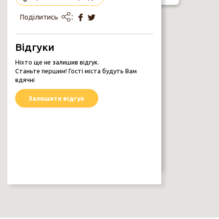
Поділитись
МУРАЛ «ВІКНА»
Відгуки
перехрестя пр. Перемоги та вул.
Кирпоноса
Ніхто ще не залишив відгук.
Каталог Муралів
Станьте першим! Гості міста будуть Вам
вдячні
Залишити відгук